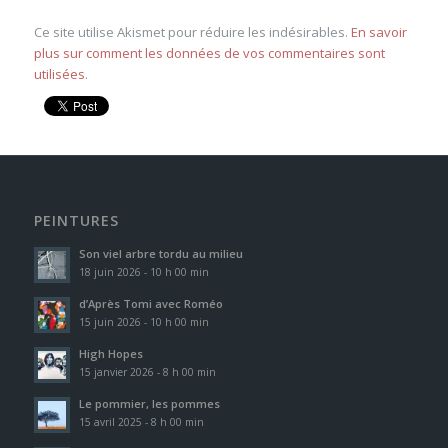
Ce site utilise Akismet pour réduire les indésirables.
En savoir
plus sur comment les données de vos commentaires sont
utilisées
.
PEINTURES
Son viel arbre tordu au milieu
18 juin 2026 - 10 h 00 min
d’Après Tomi avec Roméo
15 juin 2026 - 10 h 00 min
High Hopes
15 janvier 2026 - 8 h 00 min
Le pommier, les pommes
15 avril 2025 - 8 h 00 min