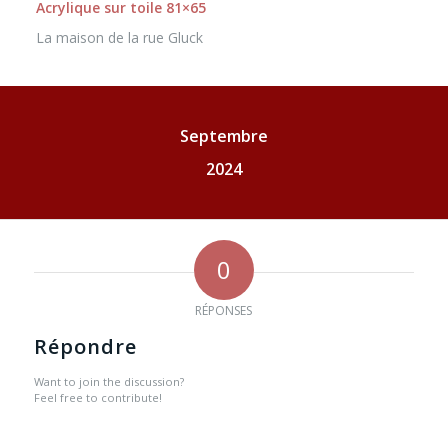
Acrylique sur toile 81×65
La maison de la rue Gluck
Septembre
2024
0
RÉPONSES
Répondre
Want to join the discussion?
Feel free to contribute!